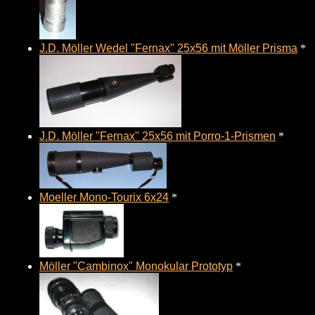
J.D. Möller Wedel "Fernax" 25x56 mit Möller Prisma
*
J.D. Möller "Fernax" 25x56 mit Porro-1-Prismen
*
Moeller Mono-Tourix 6x24
*
Möller "Cambinox" Monokular Prototyp
*