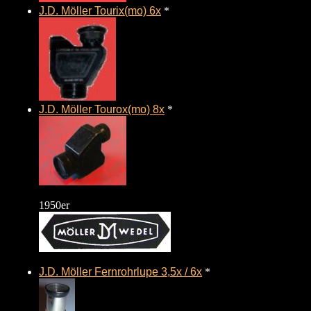
J.D. Möller Tourix(mo) 6x
*
J.D. Möller Tourox(mo) 8x
*
1950er
J.D. Möller Fernrohrlupe 3,5x / 6x
*