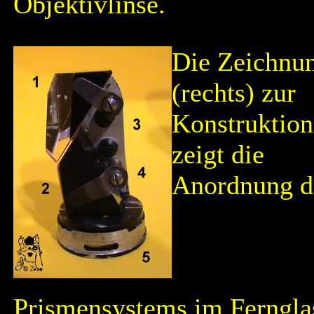
Objektivlinse.
Die Zeichnu
(rechts) zur
Konstruktion
zeigt die
Anordnung d
Prismensystems im Ferngla