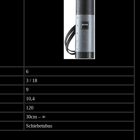
6
3 / 18
9
10,4
120
30cm – ∞
Schiebetubus