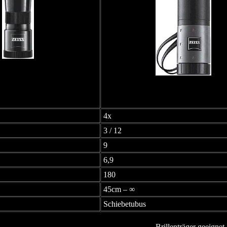
4x
3 / 12
9
6,9
180
45cm – ∞
Schiebetubus
Brillenträger geeignet