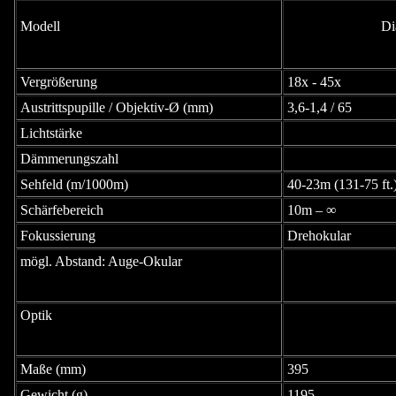
Modell
Di
Vergrößerung
18x - 45x
Austrittspupille / Objektiv-Ø (mm)
3,6-1,4 / 65
Lichtstärke
Dämmerungszahl
Sehfeld (m/1000m)
40-23m (131-75 ft.
Schärfebereich
10m – ∞
Fokussierung
Drehokular
mögl. Abstand: Auge-Okular
Optik
Maße (mm)
395
Gewicht (g)
1195