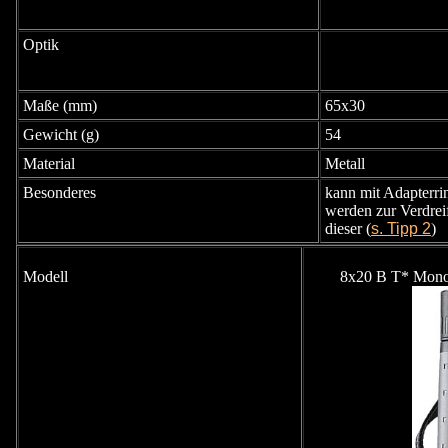
Optik
Maße (mm)
65x30
Gewicht (g)
54
Material
Metall
Besonderes
kann mit Adapterrin
werden zur Verdrei
dieser (
s. Tipp 2
)
Modell
8x20 B T* Mono 