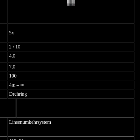
5x
2 / 10
4,0
7,0
100
4m – ∞
Drehring
Linsenumkehrsystem