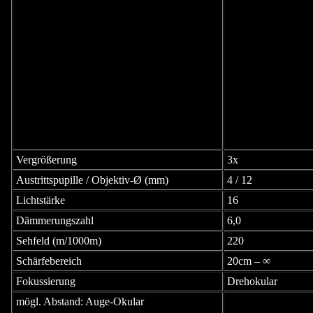
Vergrößerung
3x
Austrittspupille / Objektiv-Ø (mm)
4 / 12
Lichtstärke
16
Dämmerungszahl
6,0
Sehfeld (m/1000m)
220
Schärfebereich
20cm – ∞
Fokussierung
Drehokular
mögl. Abstand: Auge-Okular