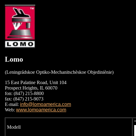
Lomo
(Leningrádskoe Optiko-Mechanitschèskoe Objediniènie)
15 East Palatine Road, Unit 104
Prospect Heights, IL 60070
fon: (847) 215-8800
fax: (847) 215-9073
E-mail:
info@lomoamerica.com
Web:
www.lomoamerica.com
Modell