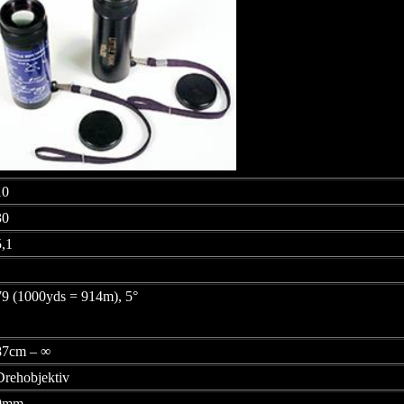
10
30
5,1
79 (1000yds = 914m), 5°
87cm – ∞
Drehobjektiv
9mm