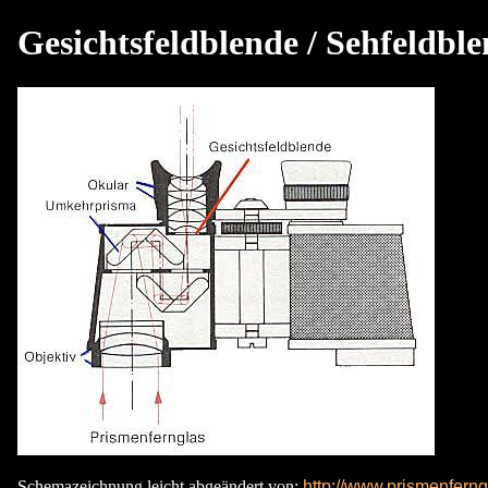
Gesichtsfeldblende / Sehfeldbl
Schemazeichnung leicht abgeändert von:
http://www.prismenferng